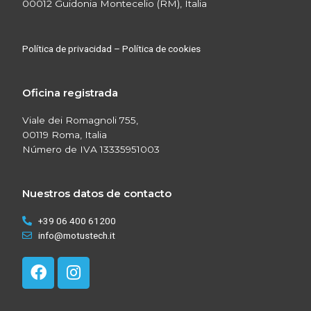
00012 Guidonia Montecelio (RM), Italia
Política de privacidad
–
Política de cookies
Oficina registrada
Viale dei Romagnoli 755,
00119 Roma, Italia
Número de IVA 13335951003
Nuestros datos de contacto
+39 06 400 61200
info@motustech.it
F
I
a
n
c
s