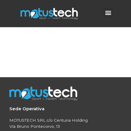
Carro
saltar
al
Menú
contenido
[woocommerce_cart]
Sede Operativa
MOTUSTECH SRL c/o Centuria Holding
Vía Bruno Pontecorvo, 13